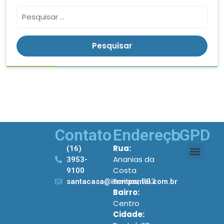
Contato
Endereço
LGPD
Rua:
(16)
Ananias da
3953-
Costa
9100
Freitas, 753
santacasa@iscmpontal.com.br
Bairro:
Centro
Cidade: