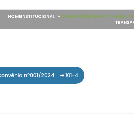
HOME
INSTITUCIONAL
ORIENTAÇÕES GERAIS
RESULTA
TRANSP
onvênio nº001/2024
101-4