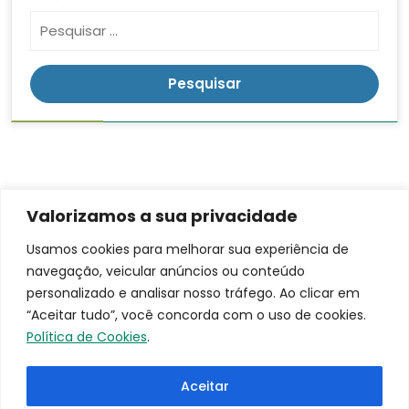
Valorizamos a sua privacidade
Contato
Endereço
LGPD
Usamos cookies para melhorar sua experiência de
Rua:
navegação, veicular anúncios ou conteúdo
(16)
Ananias da
3953-
personalizado e analisar nosso tráfego. Ao clicar em
Costa
9100
“Aceitar tudo”, você concorda com o uso de cookies.
Freitas, 753
santacasa@iscmpontal.com.br
Política de Cookies
.
Bairro:
Centro
Aceitar
Cidade: