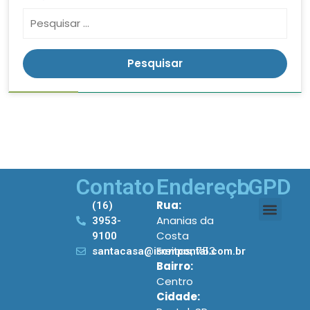
Contato
Endereço
LGPD
Rua:
(16)
Ananias da
3953-
Costa
9100
Freitas, 753
santacasa@iscmpontal.com.br
Bairro:
Centro
Cidade: