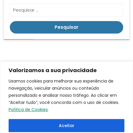
Valorizamos a sua privacidade
Contato
Endereço
LGPD
Usamos cookies para melhorar sua experiência de
Rua:
navegação, veicular anúncios ou conteúdo
(16)
Ananias da
3953-
personalizado e analisar nosso tráfego. Ao clicar em
Costa
9100
“Aceitar tudo”, você concorda com o uso de cookies.
Freitas, 753
santacasa@iscmpontal.com.br
Política de Cookies
.
Bairro:
Centro
Aceitar
Cidade: