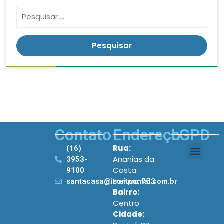
Contato
Endereço
LGPD
Rua:
(16)
Ananias da
3953-
Costa
9100
Freitas, 753
santacasa@iscmpontal.com.br
Bairro:
Centro
Cidade: