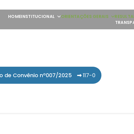
HOME
INSTITUCIONAL
ORIENTAÇÕES GERAIS
RESULTA
TRANSP
o de Convênio nº007/2025
117-0