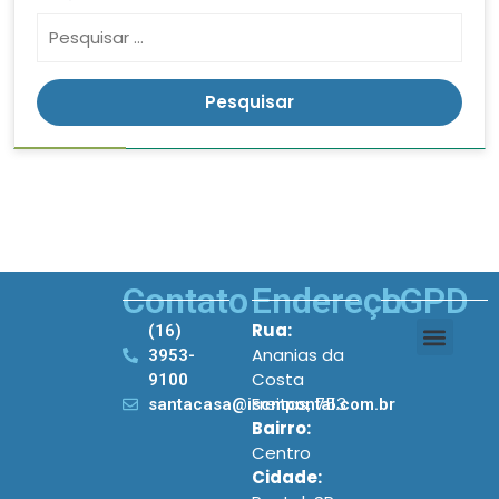
Contato
Endereço
LGPD
Rua:
(16)
Ananias da
3953-
Costa
9100
Freitas, 753
santacasa@iscmpontal.com.br
Bairro:
Centro
Cidade: