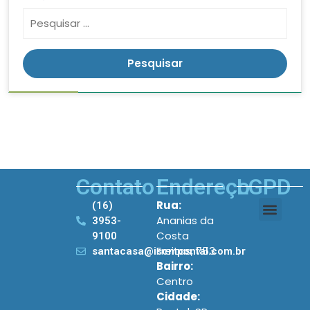
Contato
Endereço
LGPD
Rua:
(16)
Ananias da
3953-
Costa
9100
Freitas, 753
santacasa@iscmpontal.com.br
Bairro:
Centro
Cidade: