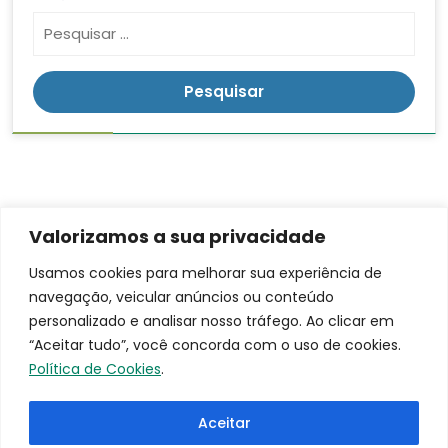
Valorizamos a sua privacidade
Contato
Endereço
LGPD
Usamos cookies para melhorar sua experiência de
Rua:
navegação, veicular anúncios ou conteúdo
(16)
Ananias da
3953-
personalizado e analisar nosso tráfego. Ao clicar em
Costa
9100
“Aceitar tudo”, você concorda com o uso de cookies.
Freitas, 753
santacasa@iscmpontal.com.br
Política de Cookies
.
Bairro:
Centro
Aceitar
Cidade: