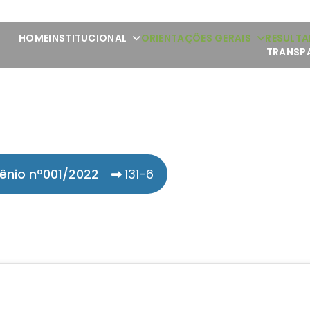
HOME
INSTITUCIONAL
ORIENTAÇÕES GERAIS
RESULTA
TRANSP
ênio nº001/2022
131-6