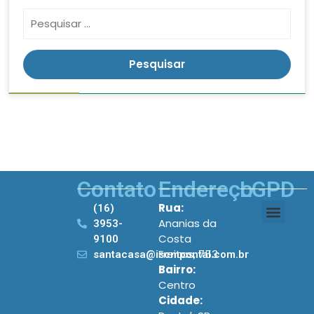
Contato
Endereço
LGPD
Rua:
(16)
Ananias da
3953-
Costa
9100
Freitas, 753
santacasa@iscmpontal.com.br
Bairro:
Centro
Cidade: