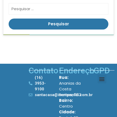
Contato
Endereço
LGPD
Rua:
(16)
Ananias da
3953-
Costa
9100
Freitas, 753
santacasa@iscmpontal.com.br
Bairro:
Centro
Cidade: