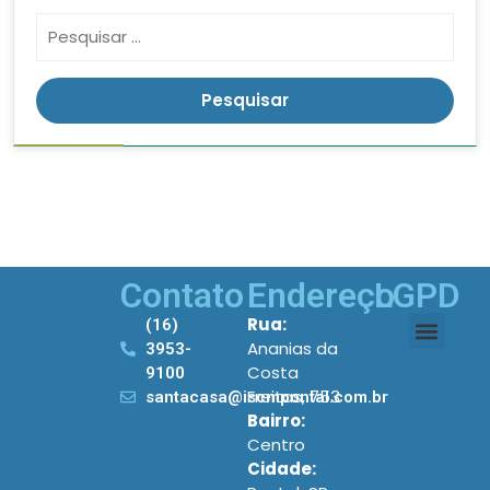
Contato
Endereço
LGPD
Rua:
(16)
Ananias da
3953-
Costa
9100
Freitas, 753
santacasa@iscmpontal.com.br
Bairro:
Centro
Cidade: