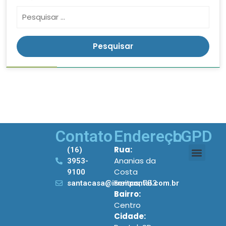
Contato
Endereço
LGPD
Rua:
(16)
Ananias da
3953-
Costa
9100
Freitas, 753
santacasa@iscmpontal.com.br
Bairro:
Centro
Cidade: