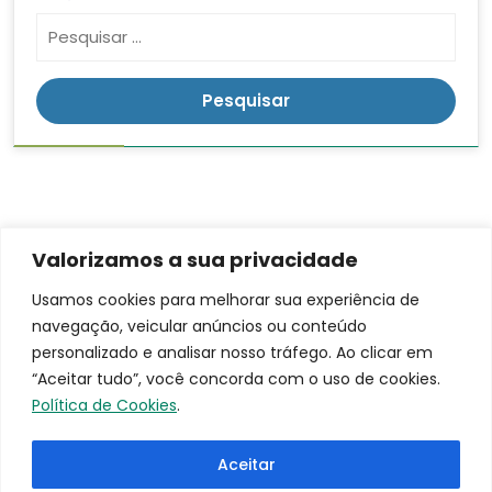
Valorizamos a sua privacidade
Contato
Endereço
LGPD
Usamos cookies para melhorar sua experiência de
Rua:
navegação, veicular anúncios ou conteúdo
(16)
Ananias da
3953-
personalizado e analisar nosso tráfego. Ao clicar em
Costa
9100
“Aceitar tudo”, você concorda com o uso de cookies.
Freitas, 753
santacasa@iscmpontal.com.br
Política de Cookies
.
Bairro:
Centro
Aceitar
Cidade: