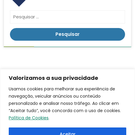
Valorizamos a sua privacidade
Contato
Endereço
LGPD
Usamos cookies para melhorar sua experiência de
Rua:
navegação, veicular anúncios ou conteúdo
(16)
Ananias da
3953-
personalizado e analisar nosso tráfego. Ao clicar em
Costa
9100
“Aceitar tudo”, você concorda com o uso de cookies.
Freitas, 753
santacasa@iscmpontal.com.br
Política de Cookies
.
Bairro:
Centro
Aceitar