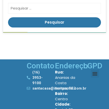
Contato
Endereço
LGPD
Rua:
(16)
Ananias da
3953-
Costa
9100
Freitas, 753
santacasa@iscmpontal.com.br
Bairro:
Centro
Cidade: