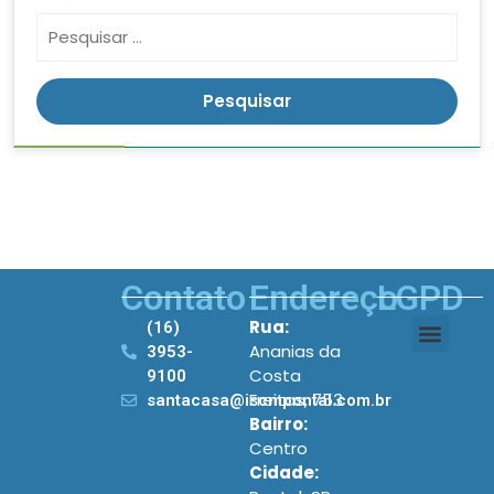
Contato
Endereço
LGPD
Rua:
(16)
Ananias da
3953-
Costa
9100
Freitas, 753
santacasa@iscmpontal.com.br
Bairro:
Centro
Cidade: