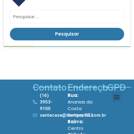
Contato
Endereço
LGPD
Rua:
(16)
Ananias da
3953-
Costa
9100
Freitas, 753
santacasa@iscmpontal.com.br
Bairro:
Centro