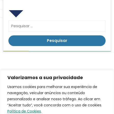
Pesquisar
Valorizamos a sua privacidade
Contato
Endereço
LGPD
Usamos cookies para melhorar sua experiência de
Rua:
navegação, veicular anúncios ou conteúdo
(16)
Ananias da
3953-
personalizado e analisar nosso tráfego. Ao clicar em
Costa
9100
“Aceitar tudo”, você concorda com o uso de cookies.
Freitas, 753
santacasa@iscmpontal.com.br
Política de Cookies
.