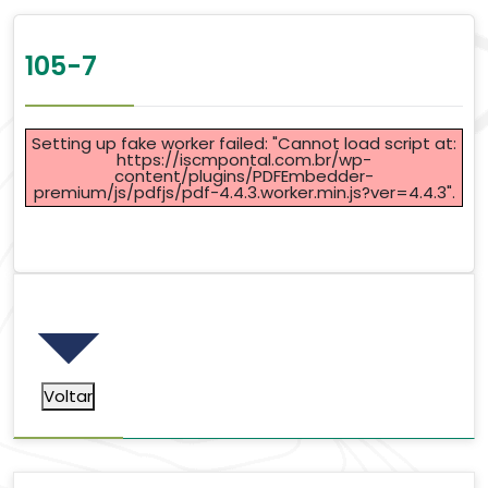
105-7
Setting up fake worker failed: "Cannot load script at:
https://iscmpontal.com.br/wp-
content/plugins/PDFEmbedder-
premium/js/pdfjs/pdf-4.4.3.worker.min.js?ver=4.4.3".
Voltar
Voltar