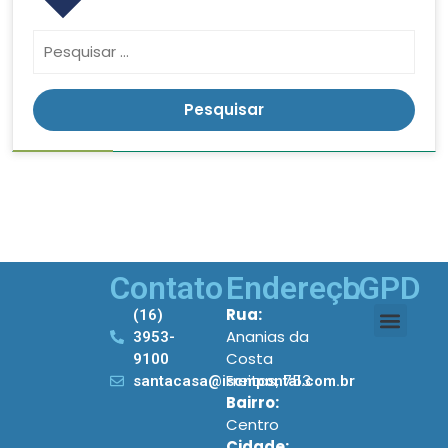
Contato
Endereço
LGPD
Rua:
(16)
Ananias da
3953-
Costa
9100
Freitas, 753
santacasa@iscmpontal.com.br
Bairro:
Centro
Cidade: