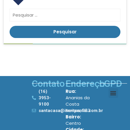
Contato
Endereço
LGPD
Rua:
(16)
Ananias da
3953-
Costa
9100
Freitas, 753
santacasa@iscmpontal.com.br
Bairro:
Centro
Cidade: