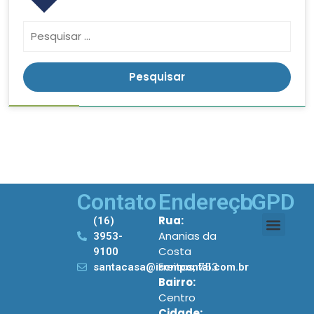
Contato
Endereço
LGPD
Rua:
(16)
Ananias da
3953-
Costa
9100
Freitas, 753
santacasa@iscmpontal.com.br
Bairro:
Centro
Cidade: