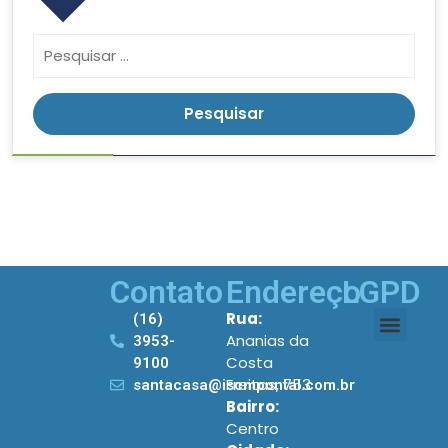
Contato
Endereço
LGPD
Rua:
(16)
Ananias da
3953-
Costa
9100
Freitas, 753
santacasa@iscmpontal.com.br
Bairro:
Centro