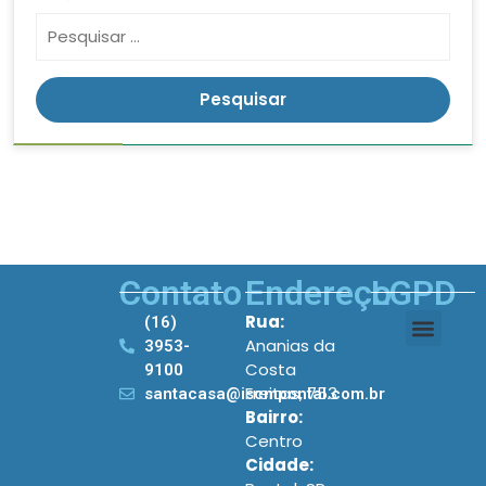
Contato
Endereço
LGPD
Rua:
(16)
Ananias da
3953-
Costa
9100
Freitas, 753
santacasa@iscmpontal.com.br
Bairro:
Centro
Cidade: