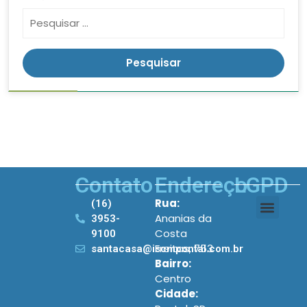
Contato
Endereço
LGPD
Rua:
(16)
Ananias da
3953-
Costa
9100
Freitas, 753
santacasa@iscmpontal.com.br
Bairro:
Centro
Cidade: