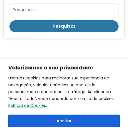
Valorizamos a sua privacidade
Contato
Endereço
LGPD
Usamos cookies para melhorar sua experiência de
Rua:
navegação, veicular anúncios ou conteúdo
(16)
Ananias da
3953-
personalizado e analisar nosso tráfego. Ao clicar em
Costa
9100
“Aceitar tudo”, você concorda com o uso de cookies.
Freitas, 753
santacasa@iscmpontal.com.br
Política de Cookies
.
Bairro:
Centro
Aceitar
Cidade: