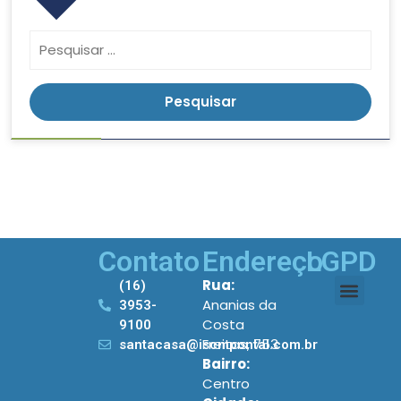
Contato
Endereço
LGPD
Rua:
(16)
Ananias da
3953-
Costa
9100
Freitas, 753
santacasa@iscmpontal.com.br
Bairro:
Centro