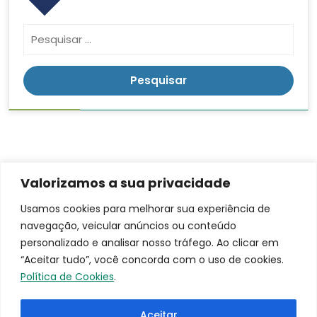
Valorizamos a sua privacidade
Contato
Endereço
LGPD
Usamos cookies para melhorar sua experiência de
Rua:
navegação, veicular anúncios ou conteúdo
(16)
Ananias da
3953-
personalizado e analisar nosso tráfego. Ao clicar em
Costa
9100
“Aceitar tudo”, você concorda com o uso de cookies.
Freitas, 753
santacasa@iscmpontal.com.br
Política de Cookies
.
Bairro:
Centro
Aceitar