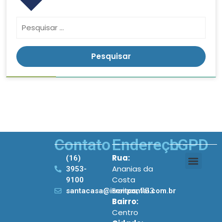
Contato
Endereço
LGPD
Rua:
(16)
Ananias da
3953-
Costa
9100
Freitas, 753
santacasa@iscmpontal.com.br
Bairro:
Centro