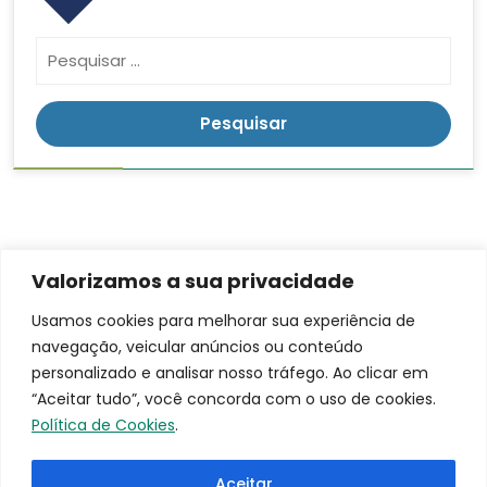
Valorizamos a sua privacidade
Contato
Endereço
LGPD
Usamos cookies para melhorar sua experiência de
Rua:
navegação, veicular anúncios ou conteúdo
(16)
Ananias da
3953-
personalizado e analisar nosso tráfego. Ao clicar em
Costa
9100
“Aceitar tudo”, você concorda com o uso de cookies.
Freitas, 753
santacasa@iscmpontal.com.br
Política de Cookies
.
Bairro:
Centro
Aceitar