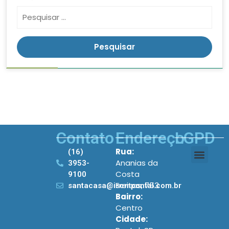
Contato
Endereço
LGPD
Rua:
(16)
Ananias da
3953-
Costa
9100
Freitas, 753
santacasa@iscmpontal.com.br
Bairro:
Centro
Cidade: