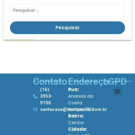
Contato
Endereço
LGPD
Rua:
(16)
Ananias da
3953-
Costa
9100
Freitas, 753
santacasa@iscmpontal.com.br
Bairro:
Centro
Cidade: