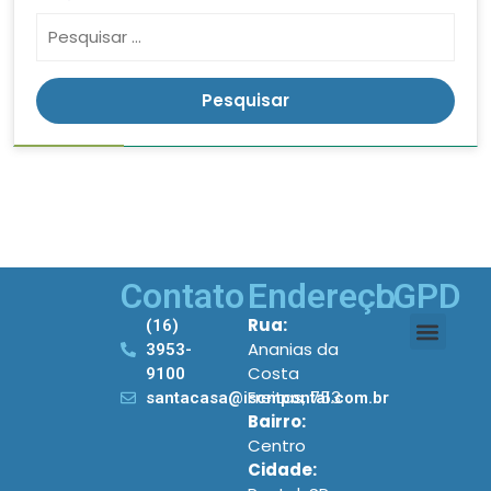
Contato
Endereço
LGPD
Rua:
(16)
Ananias da
3953-
Costa
9100
Freitas, 753
santacasa@iscmpontal.com.br
Bairro:
Centro
Cidade: