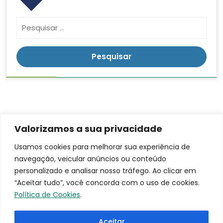
Valorizamos a sua privacidade
Contato
Endereço
LGPD
Usamos cookies para melhorar sua experiência de
Rua:
navegação, veicular anúncios ou conteúdo
(16)
Ananias da
3953-
personalizado e analisar nosso tráfego. Ao clicar em
Costa
9100
“Aceitar tudo”, você concorda com o uso de cookies.
Freitas, 753
santacasa@iscmpontal.com.br
Política de Cookies
.
Bairro:
Centro
Aceitar