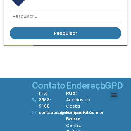
Contato
Endereço
LGPD
Rua:
(16)
Ananias da
3953-
Costa
9100
Freitas, 753
santacasa@iscmpontal.com.br
Bairro:
Centro