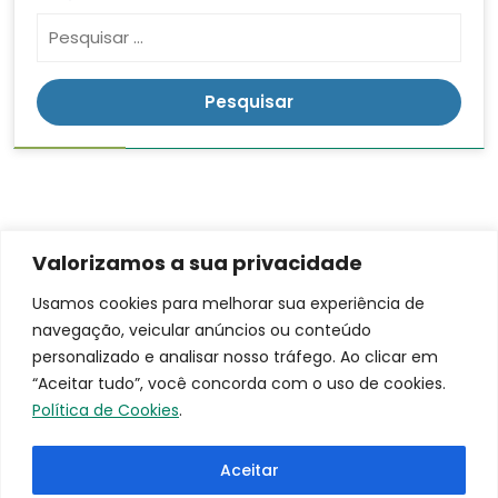
Valorizamos a sua privacidade
Contato
Endereço
LGPD
Usamos cookies para melhorar sua experiência de
Rua:
navegação, veicular anúncios ou conteúdo
(16)
Ananias da
3953-
personalizado e analisar nosso tráfego. Ao clicar em
Costa
9100
“Aceitar tudo”, você concorda com o uso de cookies.
Freitas, 753
santacasa@iscmpontal.com.br
Política de Cookies
.
Bairro:
Centro
Aceitar
Cidade: