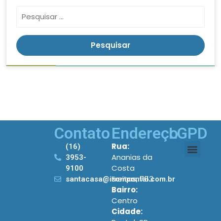
Contato
Endereço
LGPD
Rua:
(16)
Ananias da
3953-
Costa
9100
Freitas, 753
santacasa@iscmpontal.com.br
Bairro:
Centro
Cidade: