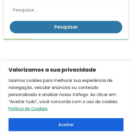
Valorizamos a sua privacidade
Contato
Endereço
LGPD
Usamos cookies para melhorar sua experiência de
Rua:
navegação, veicular anúncios ou conteúdo
(16)
Ananias da
3953-
personalizado e analisar nosso tráfego. Ao clicar em
Costa
9100
“Aceitar tudo”, você concorda com o uso de cookies.
Freitas, 753
santacasa@iscmpontal.com.br
Política de Cookies
.
Bairro:
Centro
Aceitar
Cidade: