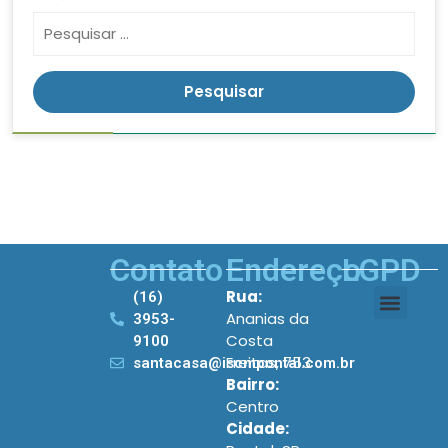
Contato
Endereço
LGPD
Rua:
(16)
Ananias da
3953-
Costa
9100
Freitas, 753
santacasa@iscmpontal.com.br
Bairro:
Centro
Cidade: