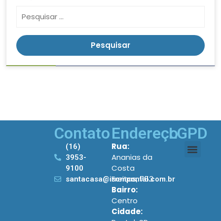
Contato
Endereço
LGPD
Rua:
(16)
Ananias da
3953-
Costa
9100
Freitas, 753
santacasa@iscmpontal.com.br
Bairro:
Centro
Cidade: