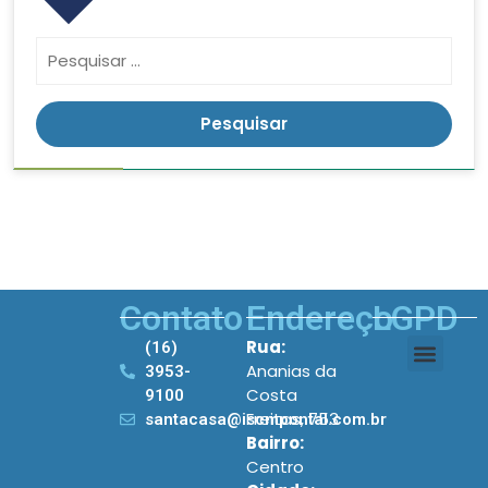
Contato
Endereço
LGPD
Rua:
(16)
Ananias da
3953-
Costa
9100
Freitas, 753
santacasa@iscmpontal.com.br
Bairro:
Centro