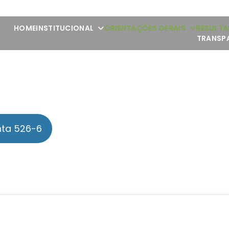
HOME
INSTITUCIONAL
ORIENTAÇÕES GERAIS
RESULTA
TRANSP
nta 526-6