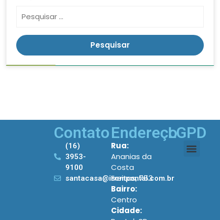
Contato
Endereço
LGPD
Rua:
(16)
Ananias da
3953-
Costa
9100
Freitas, 753
santacasa@iscmpontal.com.br
Bairro:
Centro
Cidade: