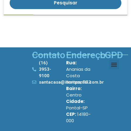
Contato
Endereço
LGPD
Rua:
(16)
Ananias da
3953-
Costa
9100
Freitas, 753
santacasa@iscmpontal.com.br
Bairro:
Centro
Cidade:
Pontal-SP
CEP:
14180-
000