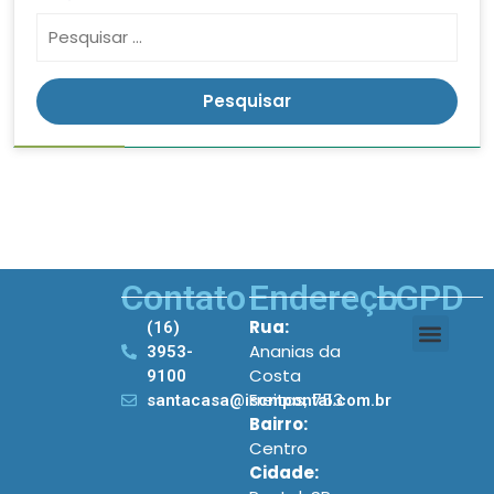
Contato
Endereço
LGPD
Rua:
(16)
Ananias da
3953-
Costa
9100
Freitas, 753
santacasa@iscmpontal.com.br
Bairro:
Centro
Cidade: