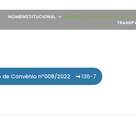
HOME
INSTITUCIONAL
ORIENTAÇÕES GERAIS
RESULTA
TRANSP
 de Convênio nº008/2022
136-7