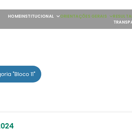
HOME
INSTITUCIONAL
ORIENTAÇÕES GERAIS
RESULTA
TRANSP
ria "Bloco 11"
2024