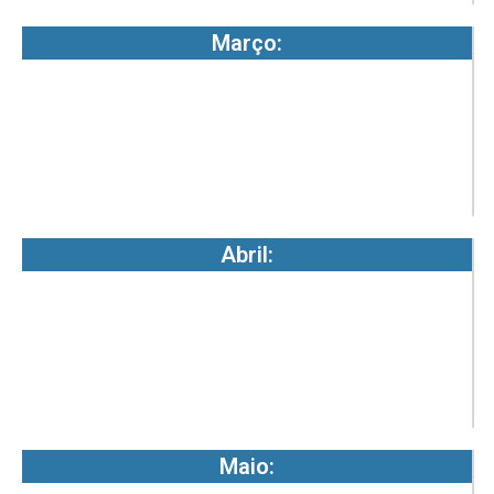
Março:
0
8
3
-
2
Abril:
0
8
3
-
2
Maio:
0