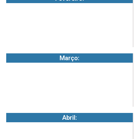
0
5
-
7
Março:
1
0
5
-
7
Abril:
1
0