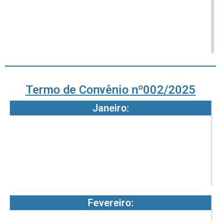
8
3
8
-
-
-
3
0
1
Termo de Convênio nº002/2025
Janeiro:
7
4
7
-
2
Fevereiro:
7
4