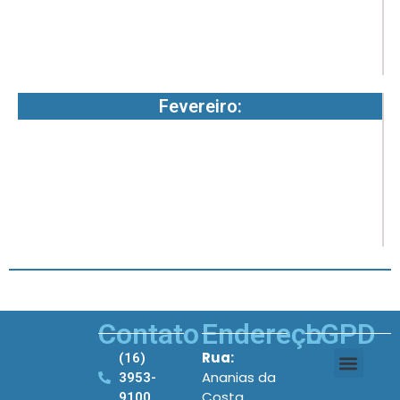
-
1
Fevereiro:
1
4
2
-
1
Contato
Endereço
LGPD
Rua:
(16)
Ananias da
3953-
Costa
9100