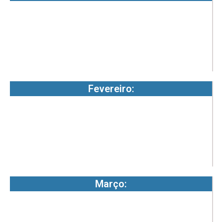
8
2
-
4
Fevereiro:
0
8
2
-
4
Março:
0
8
2