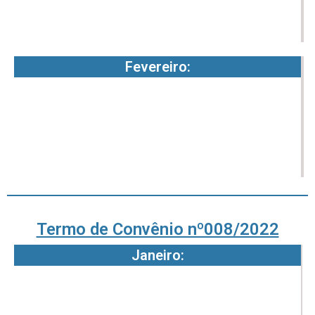
-
-
4
2
Fevereiro:
1
1
3
3
2
3
-
-
4
2
Termo de Convênio nº008/2022
Janeiro:
1
3
6