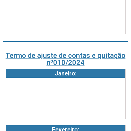
2
3
-
-
7
5
Termo de ajuste de contas e quitação
nº010/2024
Janeiro:
1
0
5
-
7
Fevereiro:
1