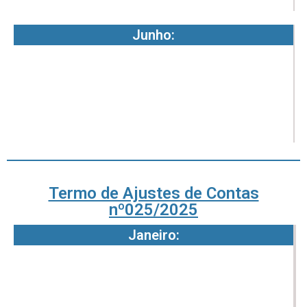
Junho:
0
8
2
-
4
Termo de Ajustes de Contas
nº025/2025
Janeiro:
1
1
2
2
2
3
-
-